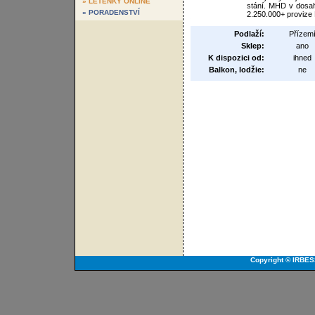
» LETENKY ONLINE
stání. MHD v dosah
» PORADENSTVÍ
2.250.000+ provize
Podlaží:
Přízem
Sklep:
ano
K dispozici od:
ihned
Balkon, lodžie:
ne
Copyright © IRBES