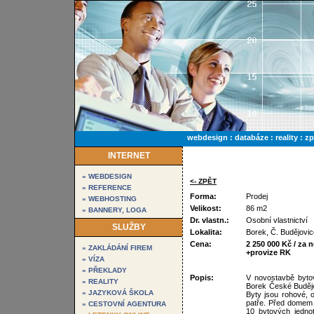
webdesign : databáze : reality : z
INTERNET
» WEBDESIGN
<- ZPĚT
» REFERENCE
Forma:
Prodej
» WEBHOSTING
Velikost:
86 m2
» BANNERY, LOGA
Dr. vlastn.:
Osobní vlastnictví
SLUŽBY
Lokalita:
Borek, Č. Budějovic
Cena:
2 250 000 Kč / za 
» ZAKLÁDÁNÍ FIREM
+provize RK
» VÍZA
» PŘEKLADY
Popis:
V novostavbě byto
» REALITY
Borek České Budějo
» JAZYKOVÁ ŠKOLA
Byty jsou rohové, 
patře. Před domem
» CESTOVNÍ AGENTURA
10 bytových jedno